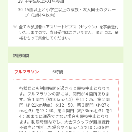
中学生以上の1名参加
15歳以上と小学生以上の家族・友人同士のグルー
プ（1組4名以内）
全ての参加者へアスリートビブス（ゼッケン）を事前送付
いたしますので、当日受付はございません。出走には、余
裕をもって集合してください。
制限時間
フルマラソン
6時間
各種目とも制限時間を過ぎると競技中止となりま
す。フルマラソンの部には、関門が４箇所ありま
す。第１関門（約10km地点）を11：25、第２関
門（約21km地点）を12：50、第３関門（約27k
m地点）を13：40、第４関門（約33km地点）を1
4：30までに通過できない場合も競技中止となり
ます。制限時間内でも、大会スタッフが競技続行
不適当と判断した場合や４km地点で10：50を経