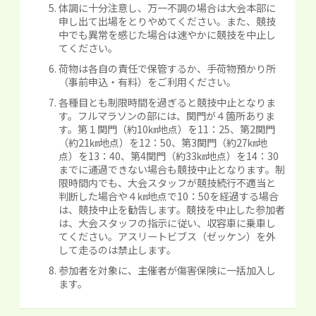
体調に十分注意し、万一不調の場合は大会本部に
申し出て出場をとりやめてください。また、競技
中でも異常を感じた場合は速やかに競技を中止し
てください。
荷物は各自の責任で保管するか、手荷物預かり所
（事前申込・有料）をご利用ください。
各種目とも制限時間を過ぎると競技中止となりま
す。フルマラソンの部には、関門が４箇所ありま
す。第１関門（約10㎞地点）を11：25、第2関門
（約21㎞地点）を12：50、第3関門（約27㎞地
点）を13：40、第4関門（約33㎞地点）を14：30
までに通過できない場合も競技中止となります。制
限時間内でも、大会スタッフが競技続行不適当と
判断した場合や４㎞地点で10：50を経過する場合
は、競技中止を勧告します。競技を中止した参加者
は、大会スタッフの指示に従い、収容車に乗車し
てください。アスリートビブス（ゼッケン）を外
して走るのは禁止します。
参加者を対象に、主催者が傷害保険に一括加入し
ます。