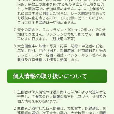
治的、宗教上の主張をPRするものや広告宣伝等を目的
とした服装等での参加は認めません。なお、主催者がこ
れに該当すると判断した場合は、レース開始後であって
も競技中止を命じるので、その指示に従ってください。
これに対する異議は一切認めません。
安全の都合上、フルマラソン・10kmへの車いすでの参
加はできません。ファンランは参加可能ですが、生活用
車いすに限ります。（競技用は不可）
大会開催中の映像・写真・記事・記録・申込者の氏名、
年齢、性別、住所（国名、都道府県、区市町村名）等の
テレビ・ラジオ・新聞・雑誌・インターネット等への掲
載権及び肖像権は主催者に帰属します。
個人情報の取り扱いについて
主催者は個人情報の保護に関する法律および関連法令を
遵守し、主催者の個人情報保護方針に基づき、参加者の
個人情報を取り扱います。
主催者が取得した個人情報は、参加案内、記録通知、関
連情報の通知、次回大会の案内、大会協賛・協力・関係