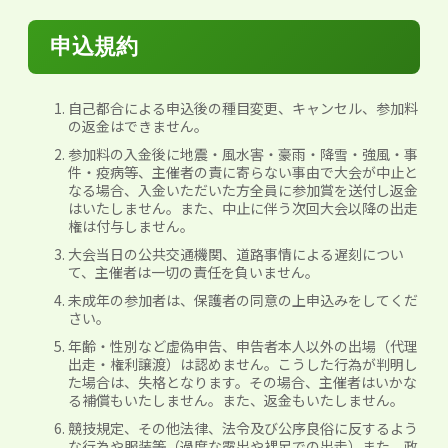
申込規約
自己都合による申込後の種目変更、キャンセル、参加料
の返金はできません。
参加料の入金後に地震・風水害・豪雨・降雪・強風・事
件・疫病等、主催者の責に寄らない事由で大会が中止と
なる場合、入金いただいた方全員に参加賞を送付し返金
はいたしません。また、中止に伴う次回大会以降の出走
権は付与しません。
大会当日の公共交通機関、道路事情による遅刻につい
て、主催者は一切の責任を負いません。
未成年の参加者は、保護者の同意の上申込みをしてくだ
さい。
年齢・性別など虚偽申告、申告者本人以外の出場（代理
出走・権利譲渡）は認めません。こうした行為が判明し
た場合は、失格となります。その場合、主催者はいかな
る補償もいたしません。また、返金もいたしません。
競技規定、その他法律、法令及び公序良俗に反するよう
な行為や服装等（過度な露出や裸足での出走）また、政